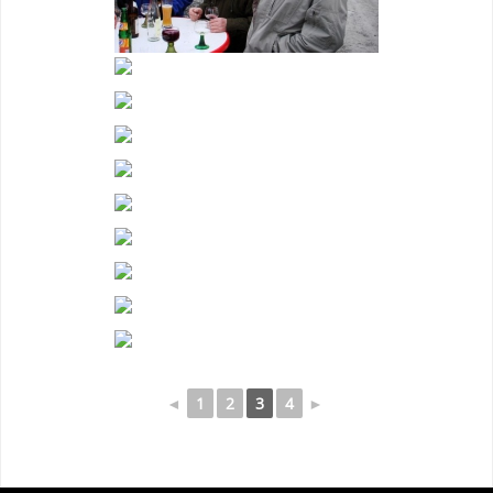
◄
1
2
3
4
►